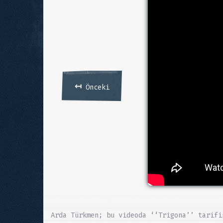
↤
Önceki
Arda Türkmen; bu videoda ‘‘Trigona’’ tarifi