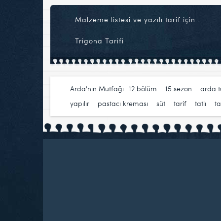
Malzeme listesi ve yazılı tarif için :
Trigona Tarifi
Arda'nın Mutfağı
12.bölüm
,
15.sezon
,
arda 
yapılır
,
pastacı kreması
,
süt
,
tarif
,
tatlı
,
t