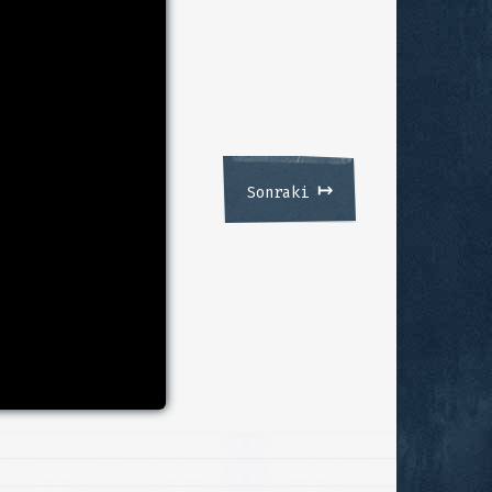
↦
Sonraki