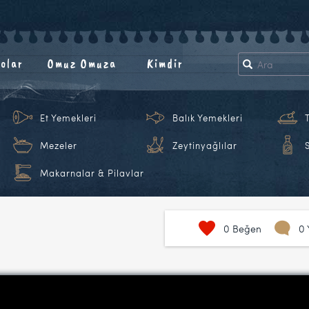
olar
Omuz Omuza
Kimdir
Et Yemekleri
Balık Yemekleri
Mezeler
Zeytinyağlılar
Makarnalar & Pilavlar
0
Beğen
0 