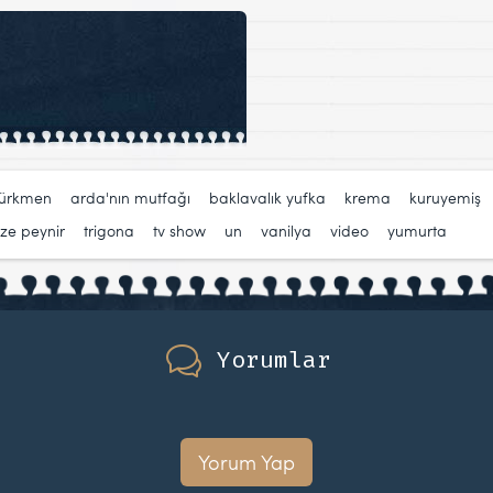
türkmen
,
arda'nın mutfağı
,
baklavalık yufka
,
krema
,
kuruyemiş
aze peynir
,
trigona
,
tv show
,
un
,
vanilya
,
video
,
yumurta
Yorumlar
Yorum Yap