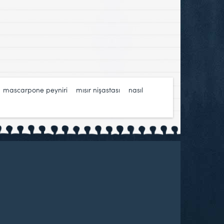
,
mascarpone peyniri
,
mısır nişastası
,
nasıl