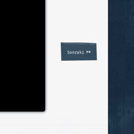
↦
Sonraki