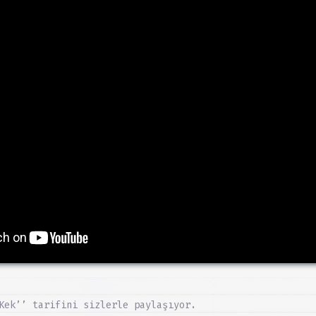
Kek’’ tarifini sizlerle paylaşıyor.