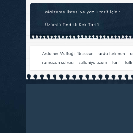
Malzeme listesi ve yazılı tarif için :
Üzümlü Fındıklı Kek Tarifi
Arda'nın Mutfağı
15.sezon
,
arda türkmen
,
a
ramazan sofrası
,
sultaniye üzüm
,
tarif
,
tatlı