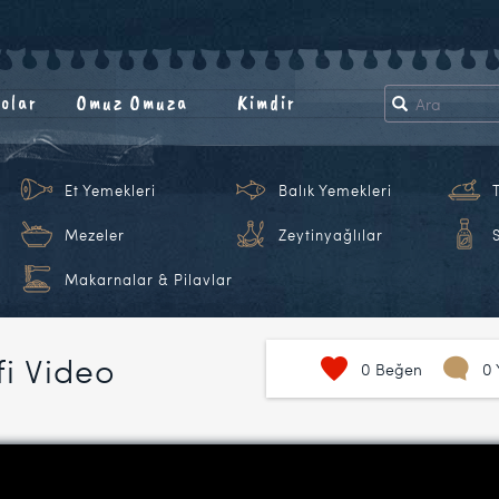
olar
Omuz Omuza
Kimdir
Et Yemekleri
Balık Yemekleri
Mezeler
Zeytinyağlılar
Makarnalar & Pilavlar
fi Video
0
Beğen
0 