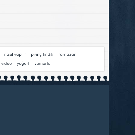
,
nasıl yapılır
,
pirinç fındık
,
ramazan
,
,
video
,
yoğurt
,
yumurta