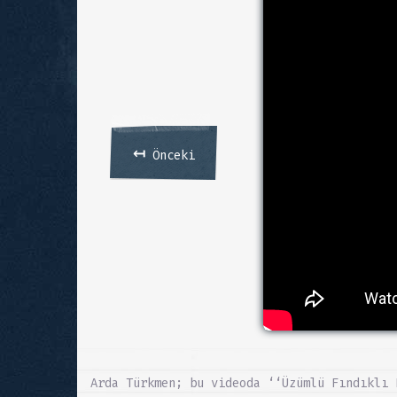
↤
Önceki
Arda Türkmen; bu videoda ‘‘Üzümlü Fındıklı 