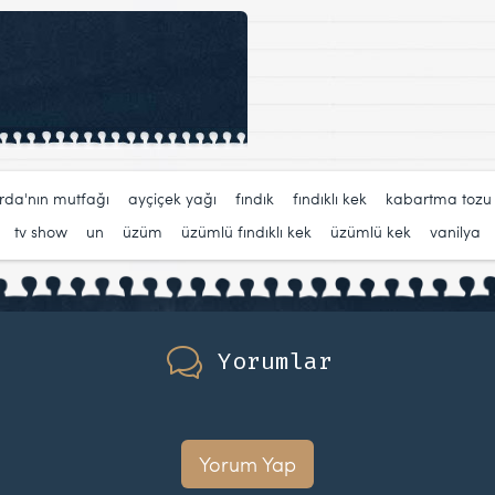
rda'nın mutfağı
,
ayçiçek yağı
,
fındık
,
fındıklı kek
,
kabartma tozu
,
tv show
,
un
,
üzüm
,
üzümlü fındıklı kek
,
üzümlü kek
,
vanilya
Yorumlar
Yorum Yap