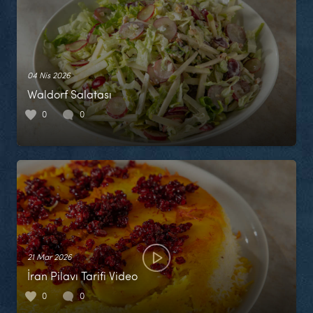
04 Nis 2026
Waldorf Salatası
0
0
21 Mar 2026
İran Pilavı Tarifi Video
0
0