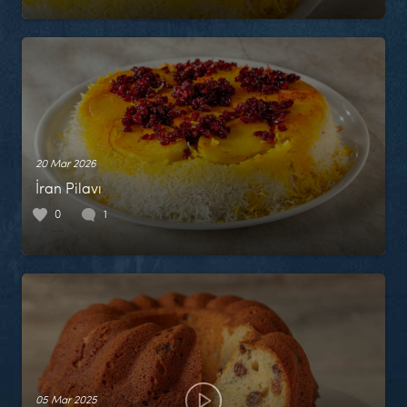
20 Mar 2026
İran Pilavı
0
1
05 Mar 2025