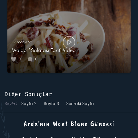
22 Mar 2021
Waldorf Salatası Tarifi Video
0
0
Diğer Sonuçlar
Sayfa
2
Sayfa
3
Sonraki Sayfa
Sayfa
1
Arda'nın Mont Blanc Güncesi