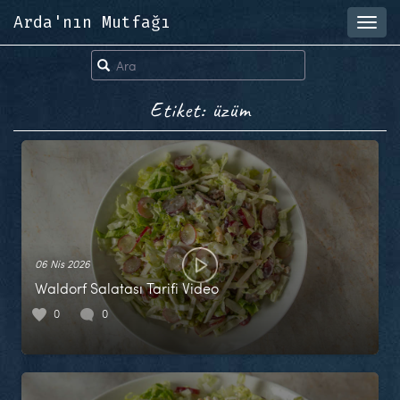
Arda'nın Mutfağı
Toggl
navig
Etiket: üzüm
06 Nis 2026
Waldorf Salatası Tarifi Video
0
0