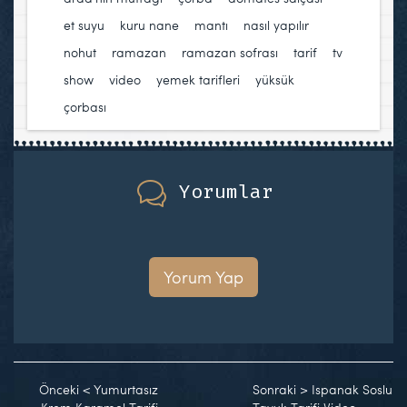
et suyu
,
kuru nane
,
mantı
,
nasıl yapılır
,
nohut
,
ramazan
,
ramazan sofrası
,
tarif
,
tv
show
,
video
,
yemek tarifleri
,
yüksük
çorbası
Yorumlar
Yorum Yap
Önceki
<
Yumurtasız
Sonraki
>
Ispanak Soslu