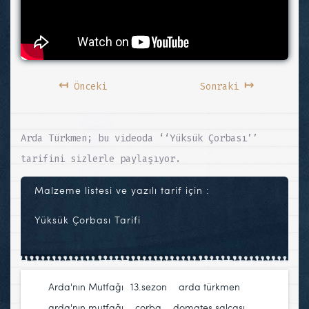
↤
↦
Önceki
Sonraki
Arda Türkmen; bu videoda ‘‘Yüksük Çorbası’’
tarifini sizlerle paylaşıyor.
Malzeme listesi ve yazılı tarif için :
Yüksük Çorbası Tarifi
Arda'nın Mutfağı
13.sezon
,
arda türkmen
,
arda'nın mutfağı
,
çorba
,
domates salçası
,