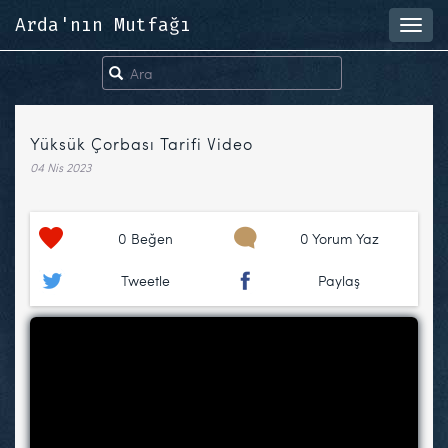
Arda'nın Mutfağı
Toggl
navig
Yüksük Çorbası Tarifi Video
04 Nis 2023
0
Beğen
0 Yorum Yaz
Tweetle
Paylaş