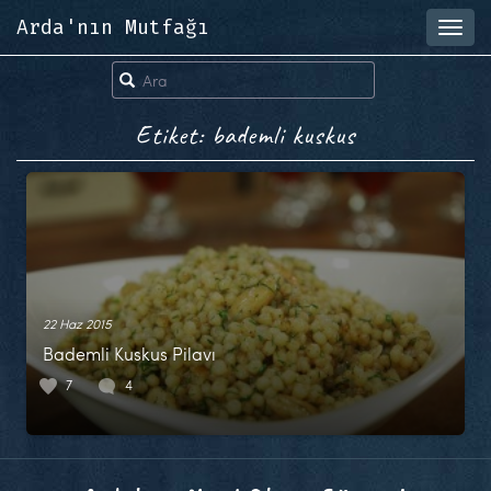
Arda'nın Mutfağı
Toggl
navig
Etiket: bademli kuskus
22 Haz 2015
Bademli Kuskus Pilavı
7
4