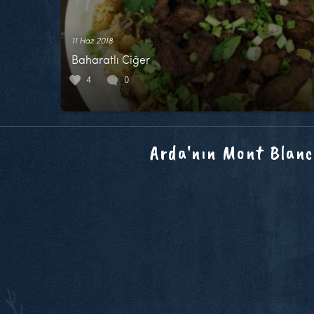
11 Haz 2018
Baharatlı Ciğer
4
0
Arda'nın Mont Blanc