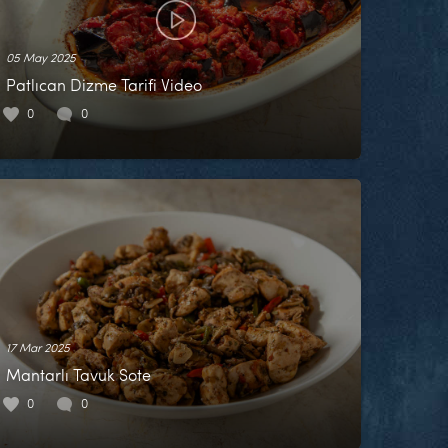
05 May 2025
Patlıcan Dizme Tarifi Video
0
0
17 Mar 2025
Mantarlı Tavuk Sote
0
0