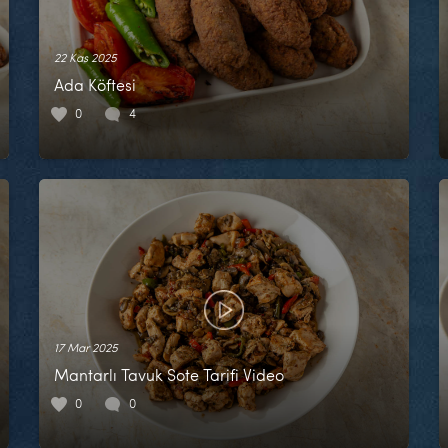
22 Kas 2025
Ada Köftesi
0
4
17 Mar 2025
Mantarlı Tavuk Sote Tarifi Video
0
0