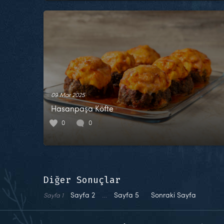
09 Mar 2025
Hasanpaşa Köfte
0
0
Diğer Sonuçlar
Sayfa
2
…
Sayfa
5
Sonraki Sayfa
Sayfa
1