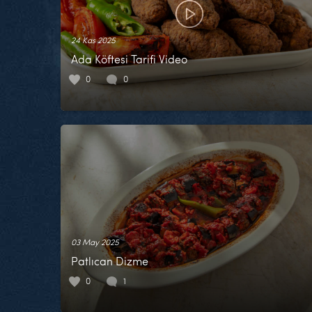
24 Kas 2025
Ada Köftesi Tarifi Video
0
0
03 May 2025
Patlıcan Dizme
0
1