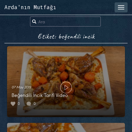
Arda'nın Mutfağı
Toggl
navig
Etiket: beğendili incik
07 May 2019
Beğendili İncik Tarifi Video
0
0