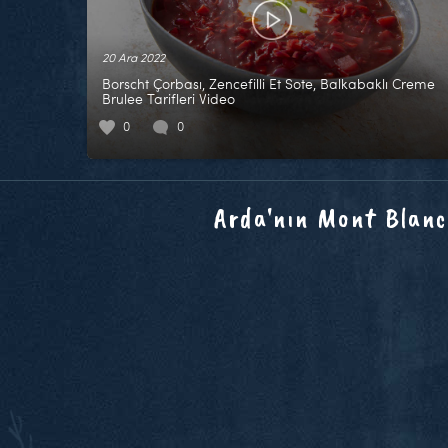
20 Ara 2022
Borscht Çorbası, Zencefilli Et Sote, Balkabaklı Creme
Brulee Tarifleri Video
0
0
Arda'nın Mont Blanc