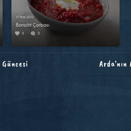
17 Ara 2022
Borscht Çorbası
0
0
 Güncesi
Arda'nın