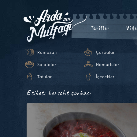
Tarifler
Vide
Ramazan
Çorbalar
Salatalar
Hamurlular
Tatlılar
İçecekler
Etiket: borscht çorbası