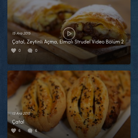
15 Ara 2015
Çatal, Zeytinli Açma, Elmalı Strudel Video Bölüm 2
0
0
13 Ara 2015
Çatal
6
6