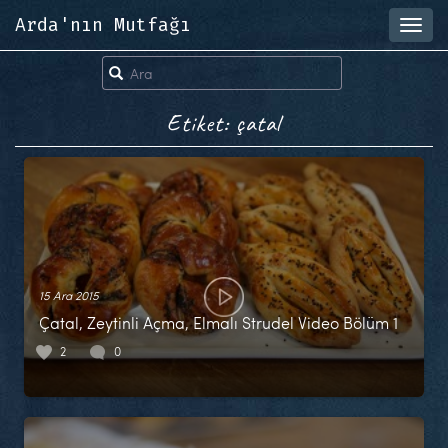
Arda'nın Mutfağı
Toggl
navig
Etiket: çatal
15 Ara 2015
Çatal, Zeytinli Açma, Elmalı Strudel Video Bölüm 1
2
0