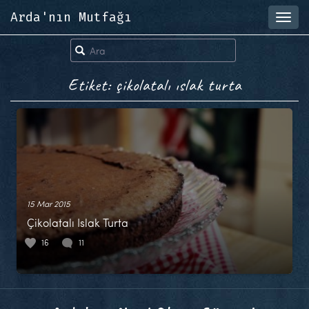
Arda'nın Mutfağı
Toggl
navig
Etiket: çikolatalı ıslak turta
15 Mar 2015
Çikolatalı Islak Turta
16
11