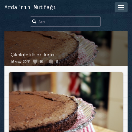
Arda'nın Mutfağı
Toggl
navig
Çikolatalı Islak Turta
15 Mar 2015
16
11