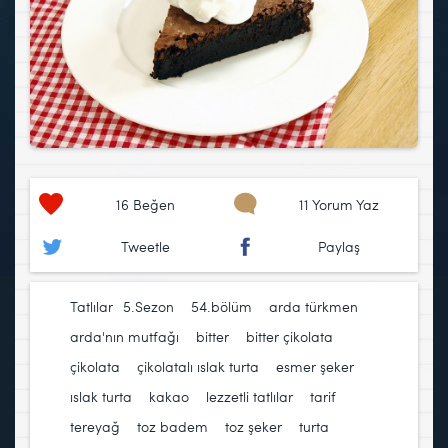
16
Beğen
11 Yorum Yaz
Tweetle
Paylaş
Tatlılar
5.Sezon
,
54.bölüm
,
arda türkmen
,
arda'nın mutfağı
,
bitter
,
bitter çikolata
,
çikolata
,
çikolatalı ıslak turta
,
esmer şeker
,
ıslak turta
,
kakao
,
lezzetli tatlılar
,
tarif
,
tereyağ
,
toz badem
,
toz şeker
,
turta
,