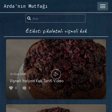
Arda'nın Mutfağı
Toggl
navig
Etiket: çikolatalı vişneli kek
12 Oca 2026
Vişneli İtalyan Kek Tarifi Video
0
0