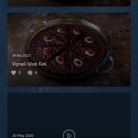
18 Nis 2022
Vişneli Islak Kek
0
8
30 May 2020