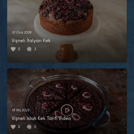
10 Oca 2026
Vişneli İtalyan Kek
0
3
18 Nis 2022
Vişneli Islak Kek Tarifi Video
0
0