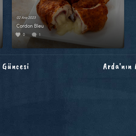
02 Ara 2023
Cordon Bleu
0
1
 Güncesi
Arda'nın