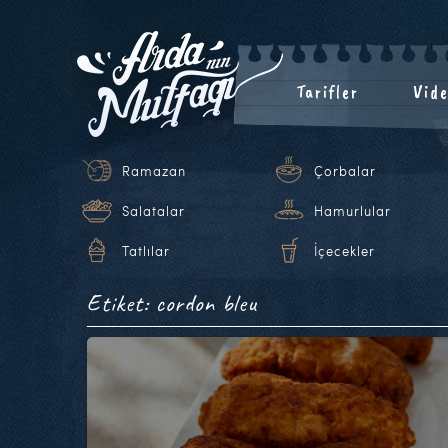
Tarifler
Vide
Ramazan
Çorbalar
Salatalar
Hamurlular
Tatlılar
İçecekler
Etiket: cordon bleu