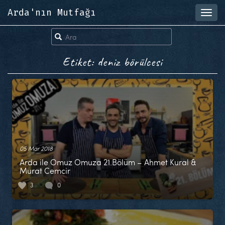
Arda'nın Mutfağı
Toggl
navig
Etiket: deniz börülcesi
05 Mar 2018
Arda ile Omuz Omuza 21.Bölüm – Ahmet Kural &
Murat Cemcir
3
0