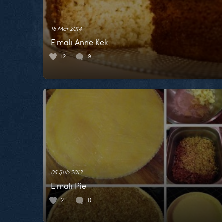
16 Mar 2014
Elmalı Anne Kek
12
9
05 Şub 2013
Elmalı Pie
2
0