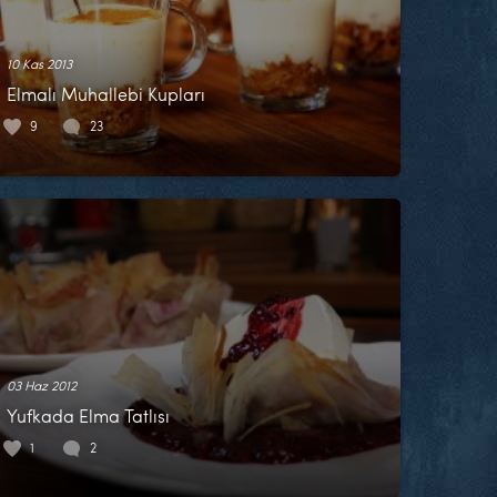
10 Kas 2013
Elmalı Muhallebi Kupları
9
23
03 Haz 2012
Yufkada Elma Tatlısı
1
2