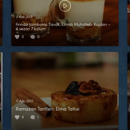
11 Kas 2013
Fırında Jambonlu Tavuk, Elmalı Muhallebi Kupları –
4.sezon 7.bölüm
0
0
11 Ağu 2012
Ramazan Tarifleri: Elma Tatlısı
9
1