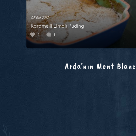
07 Eki 2017
Karamelli Elmalı Puding
4
1
Arda'nın Mont Blanc