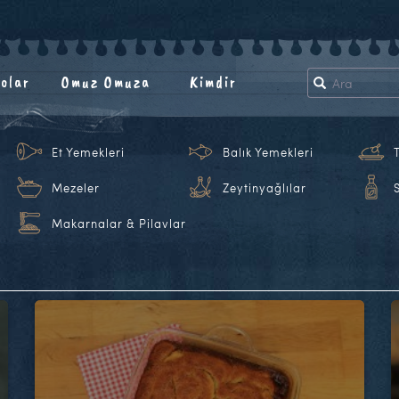
olar
Omuz Omuza
Kimdir
Et Yemekleri
Balık Yemekleri
Mezeler
Zeytinyağlılar
Makarnalar & Pilavlar