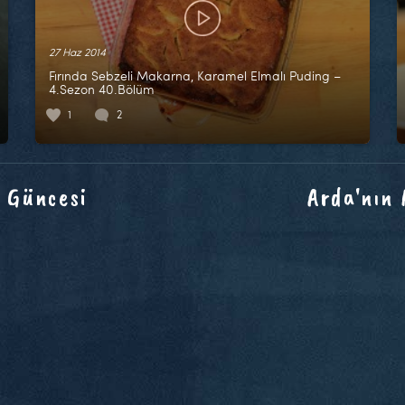
27 Haz 2014
Fırında Sebzeli Makarna, Karamel Elmalı Puding –
4.Sezon 40.Bölüm
1
2
 Güncesi
Arda'nın