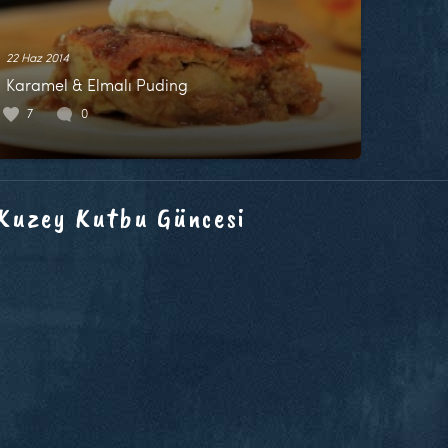
22 Haz 2014
Karamel & Elmalı Puding
7
0
 Kuzey Kutbu Güncesi