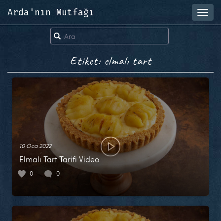
Arda'nın Mutfağı
Toggl
navig
Etiket: elmalı tart
10 Oca 2022
Elmalı Tart Tarifi Video
0
0