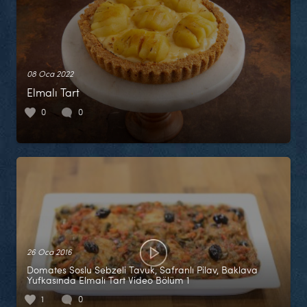
08 Oca 2022
Elmalı Tart
0
0
26 Oca 2016
Domates Soslu Sebzeli Tavuk, Safranlı Pilav, Baklava
Yufkasında Elmalı Tart Video Bölüm 1
1
0