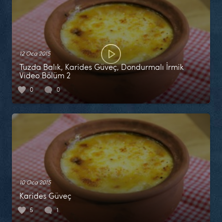
12 Oca 2015
Tuzda Balık, Karides Güveç, Dondurmalı İrmik
Video Bölüm 2
0
0
10 Oca 2015
Karides Güveç
5
1