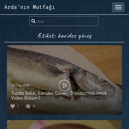
Arda'nın Mutfağı
Toggl
navig
Etiket: karides güveç
12 Oca 2015
Tuzda Balık, Karides Güveç, Dondurmalı İrmik
Video Bölüm 1
1
0