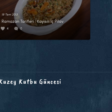
18 Tem 2013
Ramazan Tarifleri : Kayısılı İç Pilav
4
0
 Kuzey Kutbu Güncesi