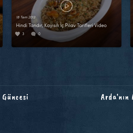
18 Tem 2013
Hindi Tandır, Kayısılı İç Pilav Tarifleri Video
3
0
 Güncesi
Arda'nın