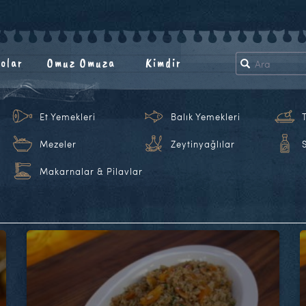
olar
Omuz Omuza
Kimdir
Et Yemekleri
Balık Yemekleri
Mezeler
Zeytinyağlılar
Makarnalar & Pilavlar