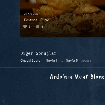
29 Ara 2013
Kestaneli Pilav
3
3
Diğer Sonuçlar
Önceki Sayfa
Sayfa
1
…
Sayfa
5
Sayfa
6
Arda'nın Mont Blanc