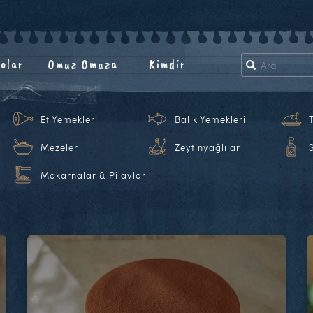
olar
Omuz Omuza
Kimdir
Et Yemekleri
Balık Yemekleri
Mezeler
Zeytinyağlılar
Makarnalar & Pilavlar