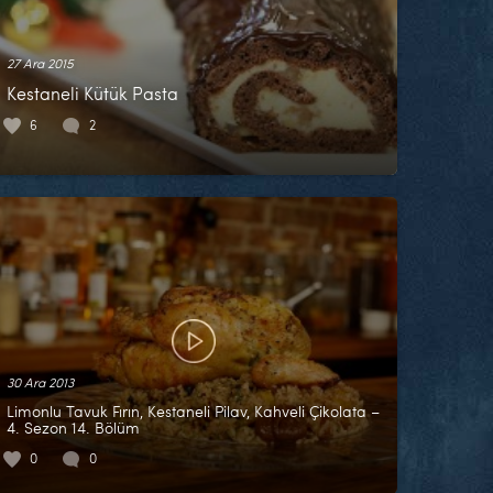
27 Ara 2015
Kestaneli Kütük Pasta
6
2
30 Ara 2013
Limonlu Tavuk Fırın, Kestaneli Pilav, Kahveli Çikolata –
4. Sezon 14. Bölüm
0
0