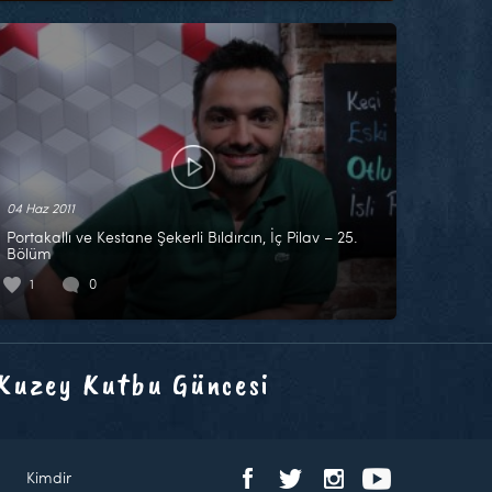
04 Haz 2011
Portakallı ve Kestane Şekerli Bıldırcın, İç Pilav – 25.
Bölüm
1
0
 Kuzey Kutbu Güncesi
Kimdir