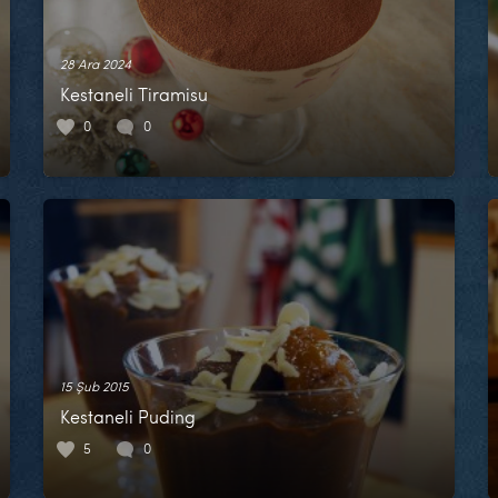
28 Ara 2024
Kestaneli Tiramisu
0
0
15 Şub 2015
Kestaneli Puding
5
0