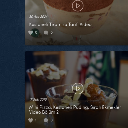
30 Ara 2024
Kestaneli Tiramisu Tarifi Video
0
0
17 Şub 2015
Mini Pizza, Kestaneli Puding, Sıralı Ekmekler
Video Bölüm 2
1
0