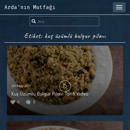
Arda'nın Mutfağı
Toggl
navig
Etiket: kuş üzümlü bulgur pilavı
04 May 2021
Kuş Üzümlü Bulgur Pilavı Tarifi Video
0
0