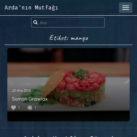
Arda'nın Mutfağı
Toggl
navig
Etiket: mango
22 Ara 2018
Somon Grawlax
1
1