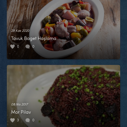
28 Kas 2020
Tavuk Baget Haşlama
0
0
08 Nis 2017
Mor Pilav
3
0