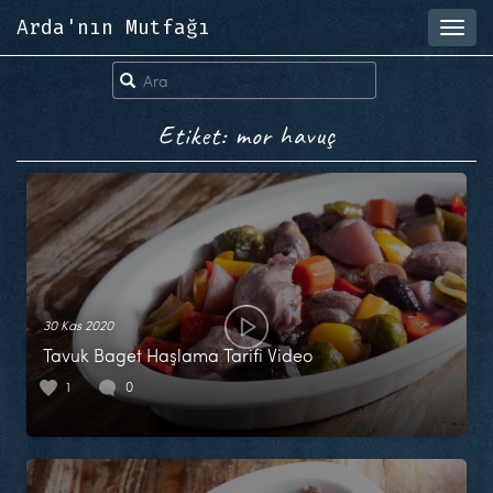
Arda'nın Mutfağı
Toggl
navig
Etiket: mor havuç
30 Kas 2020
Tavuk Baget Haşlama Tarifi Video
1
0