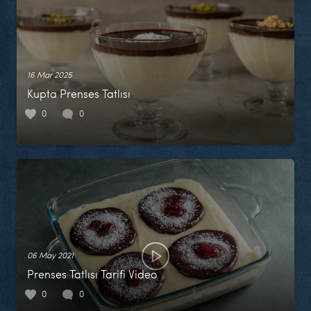
16 Mar 2025
Kupta Prenses Tatlısı
0
0
06 May 2021
Prenses Tatlısı Tarifi Video
0
0