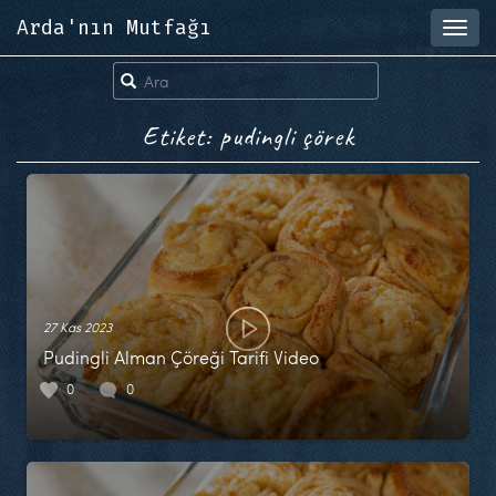
Arda'nın Mutfağı
Toggl
navig
Etiket: pudingli çörek
27 Kas 2023
Pudingli Alman Çöreği Tarifi Video
0
0