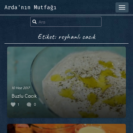
Arda'nın Mutfağı
Toggl
navig
Etiket: reyhanlı cacık
10 Haz 2017
Buzlu Cacık
1
0