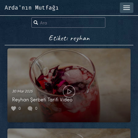
Arda'nın Mutfağı
Toggl
navig
Etiket: reyhan
30 Mar 2025
Reyhan Şerbeti Tarifi Video
0
0