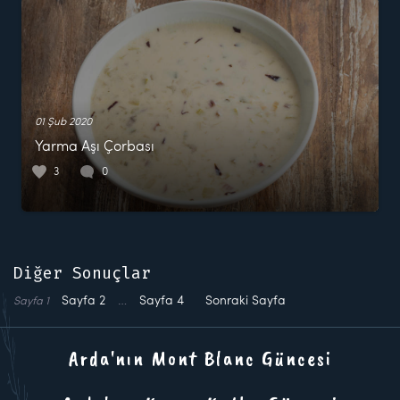
01 Şub 2020
Yarma Aşı Çorbası
3
0
Diğer Sonuçlar
Sayfa
2
…
Sayfa
4
Sonraki Sayfa
Sayfa
1
Arda'nın Mont Blanc Güncesi