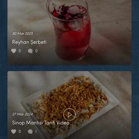
30 Mar 2025
Reyhan Şerbeti
0
0
27 Mar 2024
Sinop Mantısı Tarifi Video
0
1