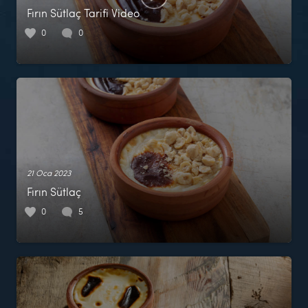
Fırın Sütlaç Tarifi Video
0
0
21 Oca 2023
Fırın Sütlaç
0
5