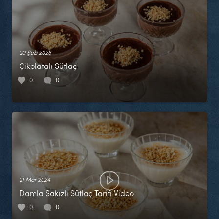
20 Şub 2026
Çikolatalı Sütlaç
0
0
21 Mar 2024
Damla Sakızlı Sütlaç Tarifi Video
0
0