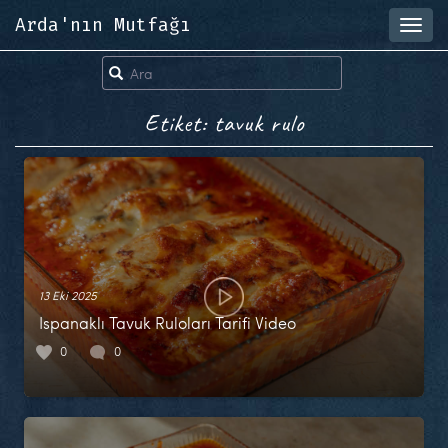
Arda'nın Mutfağı
Toggl
navig
Etiket: tavuk rulo
13 Eki 2025
Ispanaklı Tavuk Ruloları Tarifi Video
0
0