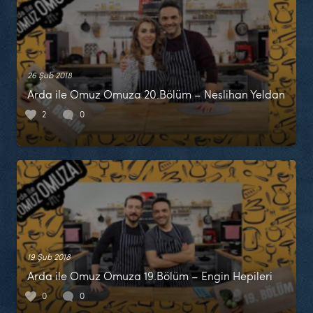
26 Şub 2018
Arda ile Omuz Omuza 20.Bölüm – Neslihan Yeldan
2
0
19 Şub 2018
Arda ile Omuz Omuza 19.Bölüm – Engin Hepileri
0
0