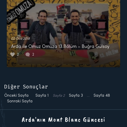
02 Oca 2018
Arda ile Omuz Omuza 13.Bölüm – Buğra Gülsoy
2
2
Diğer Sonuçlar
Önceki Sayfa
Sayfa
1
Sayfa
3
…
Sayfa
48
Sayfa
2
Sonraki Sayfa
Arda'nın Mont Blanc Güncesi