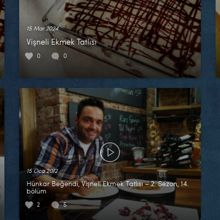
15 Mar 2024
Vişneli Ekmek Tatlısı
0
0
15 Oca 2012
Hünkar Beğendi, Vişneli Ekmek Tatlısı – 2. Sezon, 14.
bölüm
2
5