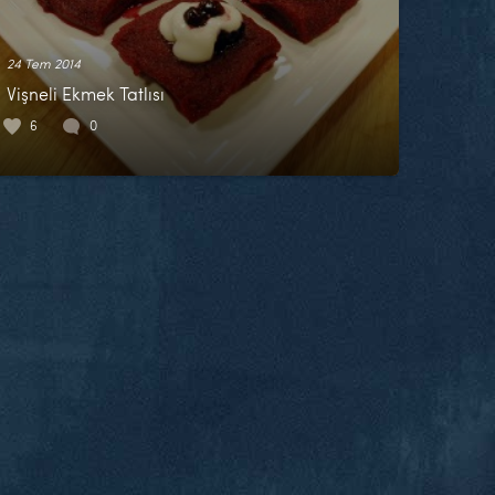
24 Tem 2014
Vişneli Ekmek Tatlısı
6
0