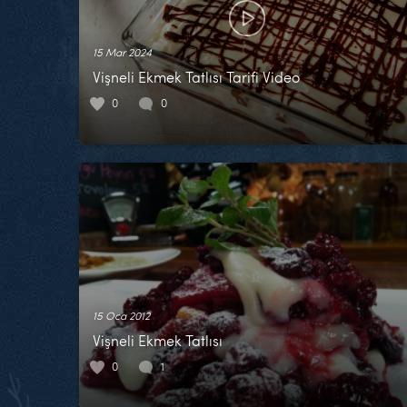
15 Mar 2024
Vişneli Ekmek Tatlısı Tarifi Video
0
0
15 Oca 2012
Vişneli Ekmek Tatlısı
0
1