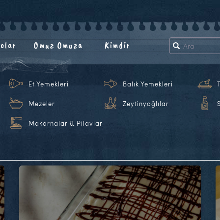
olar
Omuz Omuza
Kimdir
Et Yemekleri
Balık Yemekleri
Mezeler
Zeytinyağlılar
Makarnalar & Pilavlar