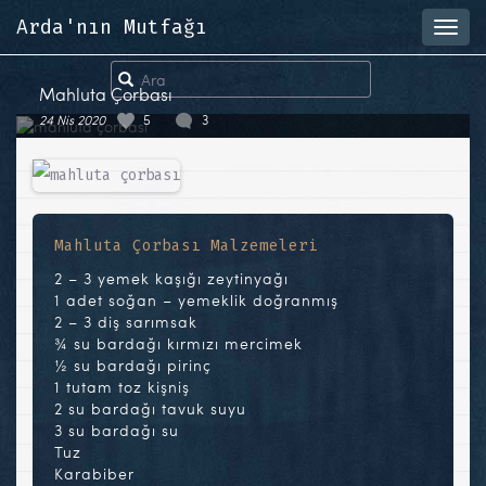
Arda'nın Mutfağı
Toggl
navig
Mahluta Çorbası
24 Nis 2020
5
3
Mahluta Çorbası Malzemeleri
2 – 3 yemek kaşığı zeytinyağı
1 adet soğan – yemeklik doğranmış
2 – 3 diş sarımsak
¾ su bardağı kırmızı mercimek
½ su bardağı pirinç
1 tutam toz kişniş
2 su bardağı tavuk suyu
3 su bardağı su
Tuz
Karabiber