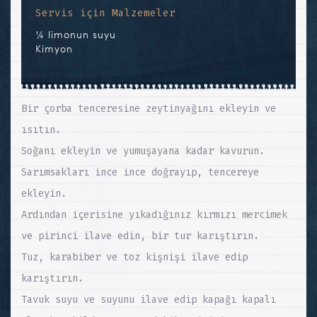
Servis için Malzemeler
¼ limonun suyu
Kimyon
Bir çorba tenceresine zeytinyağını ekleyin ve
ısıtın.
Soğanı ekleyin ve yumuşayana kadar kavurun.
Sarımsakları ince ince doğrayıp, tencereye
ekleyin.
Ardından içerisine yıkadığınız kırmızı mercimek
ve pirinci ilave edin, bir tur karıştırın.
Tuz, karabiber ve toz kişnişi ilave edip
karıştırın.
Tavuk suyu ve suyunu ilave edip kapağı kapalı