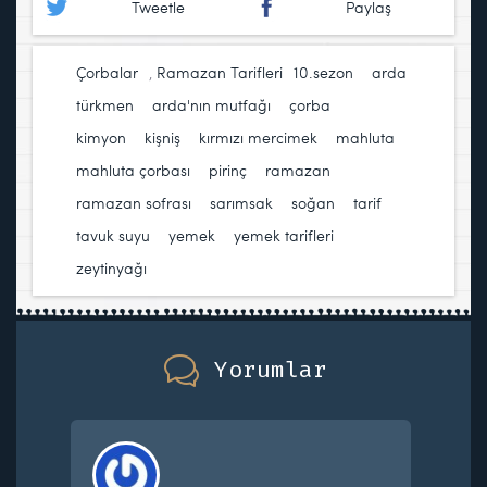
Tweetle
Paylaş
Çorbalar
,
Ramazan Tarifleri
10.sezon
,
arda
türkmen
,
arda'nın mutfağı
,
çorba
,
kimyon
,
kişniş
,
kırmızı mercimek
,
mahluta
,
mahluta çorbası
,
pirinç
,
ramazan
,
ramazan sofrası
,
sarımsak
,
soğan
,
tarif
,
tavuk suyu
,
yemek
,
yemek tarifleri
,
zeytinyağı
Yorumlar