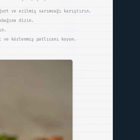
ğurt ve ezilmiş sarımsağı karıştırın.
abağına dizin.
ın.
t ve közlenmiş patlıcanı koyun.