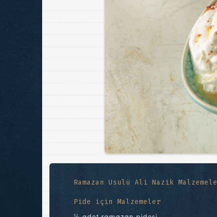
Ramazan Usulü Ali Nazik Malzemel
Pide için Malzemeler
½ adet ramazan pidesi