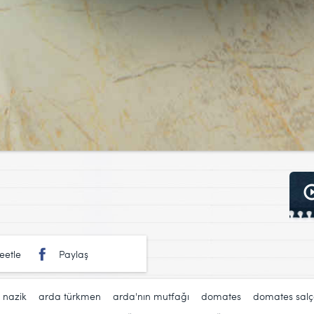
eetle
Paylaş
i nazik
,
arda türkmen
,
arda'nın mutfağı
,
domates
,
domates salç