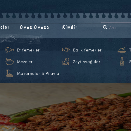
olar
Omuz Omuza
Kimdir
Et Yemekleri
Balık Yemekleri
Mezeler
Zeytinyağlılar
Makarnalar & Pilavlar