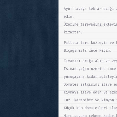
Aynı tavayı tekrar ocağa 
edin.
Üzerine tereyağını ekleyi
kızartın.
Patlıcanları közleyin ve 
Bıçağınızla ince kıyın.
Tavanızı ocağa alın ve ze
Isınan yağın üzerine ince
yumuşayana kadar soteleyi
Domates salçasını ilave e
Kıymayı ilave edin ve eze
Tuz, karabiber ve kimyon 
Küçük küp domatesleri ila
Harç suyunu çekene kadar 