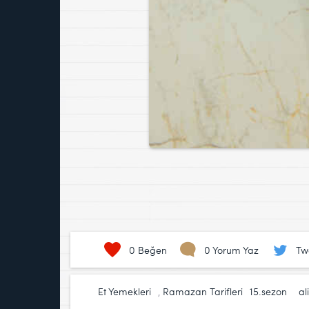
0
Beğen
0 Yorum Yaz
Tw
Et Yemekleri
,
Ramazan Tarifleri
15.sezon
,
al