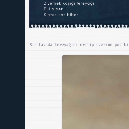
2 yemek kaşığı tereyağı
Pul biber
Kırmızı toz biber
Bir tavada tereyağını eritip üzerine pul bi