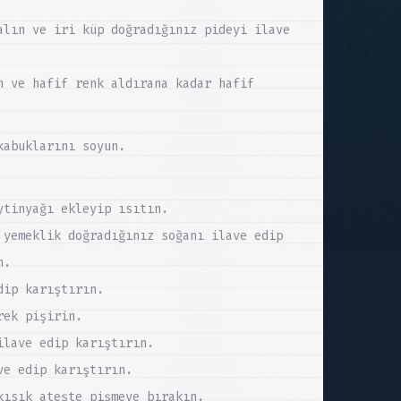
alın ve iri küp doğradığınız pideyi ilave
n ve hafif renk aldırana kadar hafif
kabuklarını soyun.
ytinyağı ekleyip ısıtın.
 yemeklik doğradığınız soğanı ilave edip
n.
dip karıştırın.
rek pişirin.
ilave edip karıştırın.
ve edip karıştırın.
kısık ateşte pişmeye bırakın.