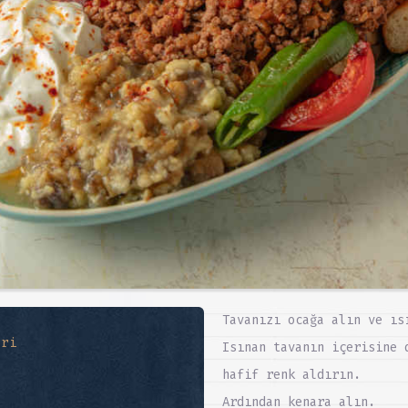
Tavanızı ocağa alın ve ıs
eri
Isınan tavanın içerisine 
hafif renk aldırın.
Ardından kenara alın.