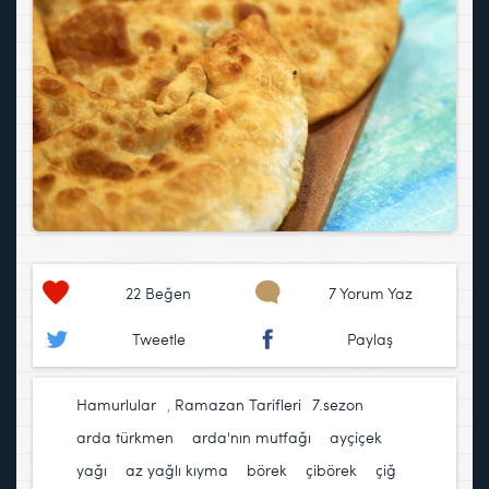
22
Beğen
7 Yorum Yaz
Tweetle
Paylaş
Hamurlular
,
Ramazan Tarifleri
7.sezon
,
arda türkmen
,
arda'nın mutfağı
,
ayçiçek
yağı
,
az yağlı kıyma
,
börek
,
çibörek
,
çiğ