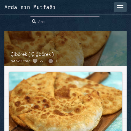
Arda'nın Mutfağı
Toggl
navig
Çibörek ( Çiğbörek )
04 Haz 2017
22
7