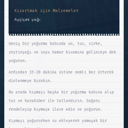
Kızartmak için Malzemeler
Ayçiçek yağı
Geniş bir yoğurma kabında un, tuz, sirke,
zeytinyağı ve suyu hamur kıvamına gelinceye dek
yoğurun.
Ardından 15-20 dakika üstüne nemli bez örterek
dinlenmeye bırakın.
Bu arada kıymayı başka bir yoğurma kabına alıp
tuz ve karabiber ile tatlandırın. Soğanı
rendeleyip kıymaya ilave edin ve yoğurun.
Kıymayı yoğururken su ekleyerek yumuşak bir