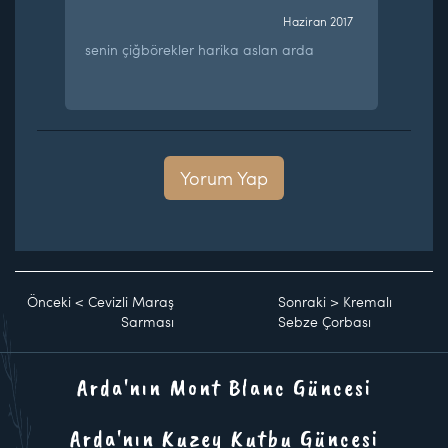
Haziran 2017
senin çiğbörekler harika aslan arda
Yorum Yap
Önceki
<
Cevizli Maraş
Sonraki
>
Kremalı
Sarması
Sebze Çorbası
Arda'nın Mont Blanc Güncesi
Arda'nın Kuzey Kutbu Güncesi