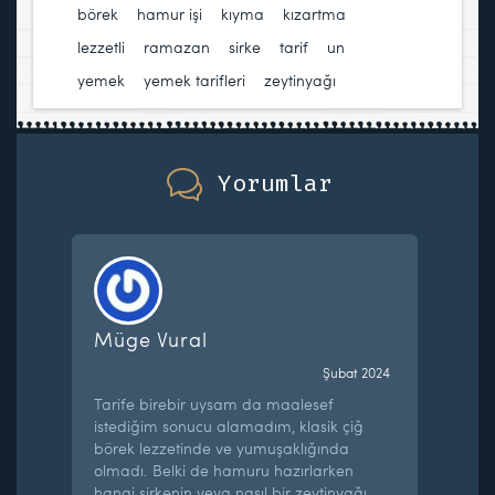
börek
,
hamur işi
,
kıyma
,
kızartma
,
lezzetli
,
ramazan
,
sirke
,
tarif
,
un
,
yemek
,
yemek tarifleri
,
zeytinyağı
Yorumlar
Müge Vural
Şubat 2024
Tarife birebir uysam da maalesef
istediğim sonucu alamadım, klasik çiğ
börek lezzetinde ve yumuşaklığında
olmadı. Belki de hamuru hazırlarken
hangi sirkenin veya nasıl bir zeytinyağı