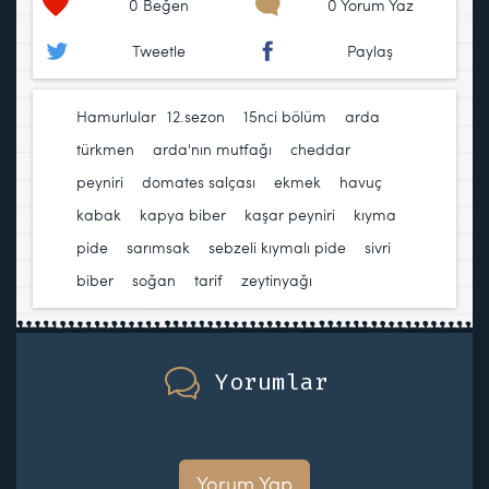
0
Beğen
0 Yorum Yaz
Tweetle
Paylaş
Hamurlular
12.sezon
,
15nci bölüm
,
arda
türkmen
,
arda'nın mutfağı
,
cheddar
peyniri
,
domates salçası
,
ekmek
,
havuç
,
kabak
,
kapya biber
,
kaşar peyniri
,
kıyma
,
pide
,
sarımsak
,
sebzeli kıymalı pide
,
sivri
biber
,
soğan
,
tarif
,
zeytinyağı
Yorumlar
Yorum Yap