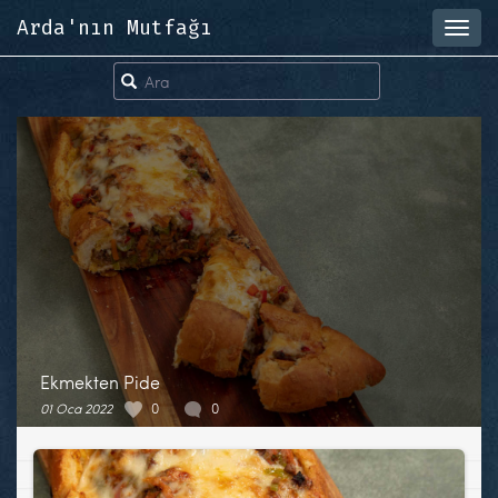
Arda'nın Mutfağı
Toggl
navig
Ekmekten Pide
01 Oca 2022
0
0