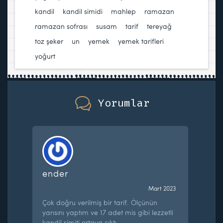
kandil
,
kandil simidi
,
mahlep
,
ramazan
,
ramazan sofrası
,
susam
,
tarif
,
tereyağ
,
toz şeker
,
un
,
yemek
,
yemek tarifleri
,
yoğurt
Yorumlar
ender
Mart 2023
Çok doğru verilmiş bir tarif. Ölçünün
yarısını yaptım ve 17 adet mis gibi lezzetli
kandil simiti ortaya çıktı.