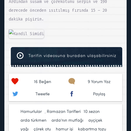
Ardından susam ve çörekotunu serpin ve 190
derecede önceden ısıtılmış fırında 15 – 20
dakika pişirin.
Tarifin videosuna buradan ulaşabilirsiniz
16
Beğen
9 Yorum Yaz
Tweetle
Paylaş
Hamurlular
,
Ramazan Tarifleri
10.sezon
,
arda türkmen
,
arda'nın mutfağı
,
ayçiçek
yağı
,
çörek otu
,
hamur işi
,
kabartma tozu
,