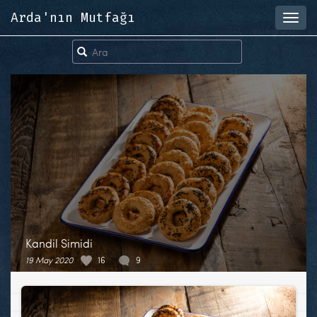
Arda'nın Mutfağı
Toggl
navig
Kandil Simidi
19 May 2020
16
9