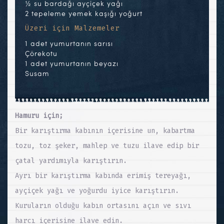
½ su bardağı ayçiçek yağı
2 tepeleme yemek kaşığı yoğurt
Üzeri için Malzemeler
1 adet yumurtanın sarısı
Çörekotu
1 adet yumurtanın beyazı
Susam
Hamuru için;
Bir karıştırma kabının içerisine un, kabartma
tozu, toz şeker, mahlep ve tuzu ilave edip bir
çatal yardımıyla karıştırın.
Ayrı bir karıştırma kabında erimiş tereyağı,
ayçiçek yağı ve yoğurdu iyice karıştırın.
Kuruların olduğu kabın ortasını açın ve sıvı
harcı içerisine ilave edin.