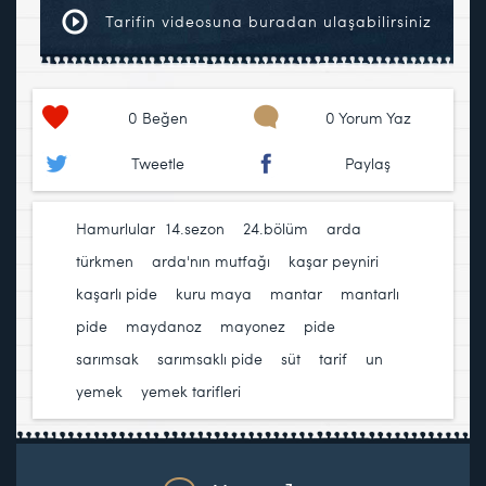
Tarifin videosuna buradan ulaşabilirsiniz
0
Beğen
0 Yorum Yaz
Tweetle
Paylaş
Hamurlular
14.sezon
,
24.bölüm
,
arda
türkmen
,
arda'nın mutfağı
,
kaşar peyniri
,
kaşarlı pide
,
kuru maya
,
mantar
,
mantarlı
pide
,
maydanoz
,
mayonez
,
pide
,
sarımsak
,
sarımsaklı pide
,
süt
,
tarif
,
un
,
yemek
,
yemek tarifleri