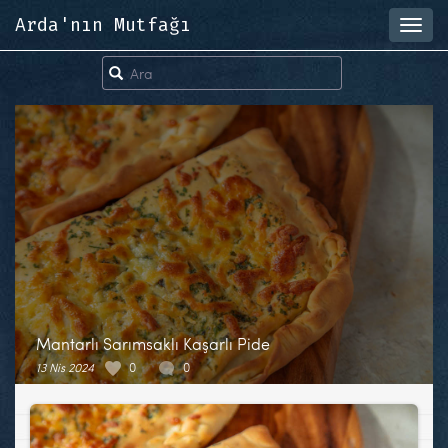
Arda'nın Mutfağı
Toggl
navig
Mantarlı Sarımsaklı Kaşarlı Pide
13 Nis 2024
0
0