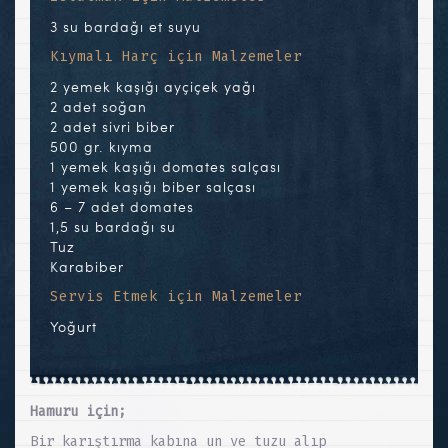
3 su bardağı et suyu
Kıymalı Harç için Malzemeler
2 yemek kaşığı ayçiçek yağı
2 adet soğan
2 adet sivri biber
500 gr. kıyma
1 yemek kaşığı domates salçası
1 yemek kaşığı biber salçası
6 – 7 adet domates
1,5 su bardağı su
Tuz
Karabiber
Servis Etmek için Malzemeler
Yoğurt
Hamuru için;
Bir karıştırma kabına un ve tuzu alıp