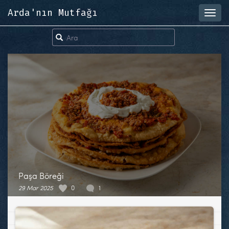
Arda'nın Mutfağı
Toggl
navig
Paşa Böreği
29 Mar 2025
0
1