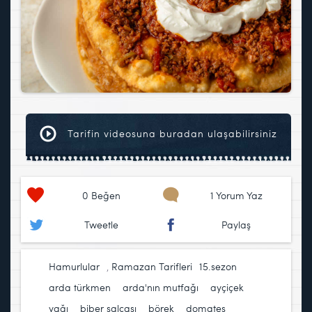
Tarifin videosuna buradan ulaşabilirsiniz
0
Beğen
1 Yorum Yaz
Tweetle
Paylaş
Hamurlular
,
Ramazan Tarifleri
15.sezon
,
arda türkmen
,
arda'nın mutfağı
,
ayçiçek
yağı
,
biber salçası
,
börek
,
domates
,