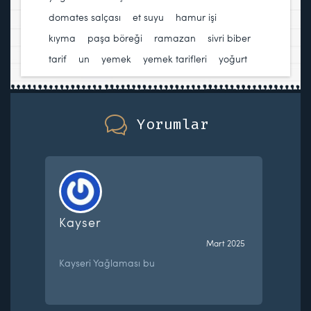
domates salçası
,
et suyu
,
hamur işi
,
kıyma
,
paşa böreği
,
ramazan
,
sivri biber
,
tarif
,
un
,
yemek
,
yemek tarifleri
,
yoğurt
Yorumlar
Kayser
Mart 2025
Kayseri Yağlaması bu