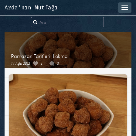
Arda'nın Mutfağı
Toggl
navig
Ramazan Tarifleri: Lokma
14 Ağu 2012
5
0