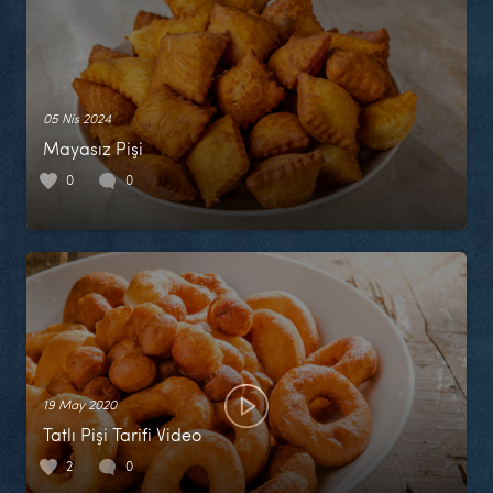
05 Nis 2024
Mayasız Pişi
0
0
19 May 2020
Tatlı Pişi Tarifi Video
2
0