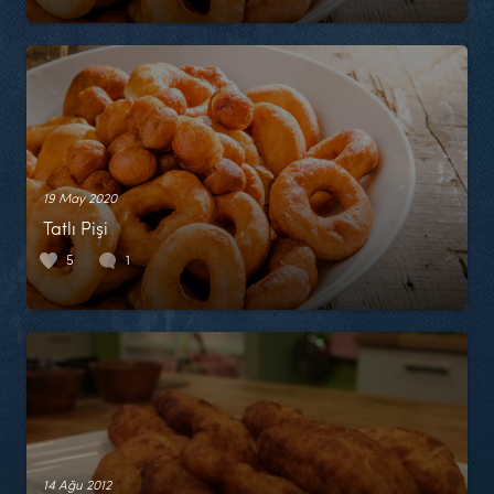
19 May 2020
Tatlı Pişi
5
1
14 Ağu 2012