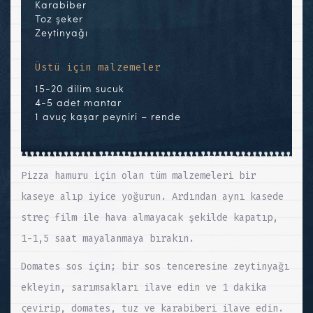
Karabiber
Toz şeker
Zeytinyağı
Üstü için malzemeler
15-20 dilim sucuk
4-5 adet mantar
1 avuç kaşar peyniri – rende
Pizza hamuru için olan tüm malzemeleri bir
kaseye alıp iyice yoğurun. Ardından aynı kasede
streç film ile hava almayacak şekilde kapatıp,
1-1,5 saat mayalanmaya bırakın.
Domates sos için; bir sos tenceresine zeytinyağı
ekleyin, sarımsakları ilave edin ve 1 dakika
çevirip, domates, tuz ve karabiberi ilave edin.