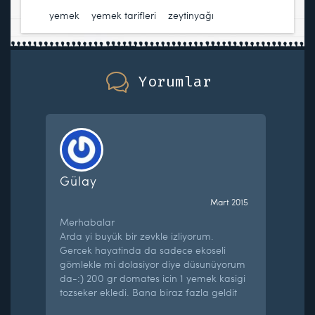
yemek
,
yemek tarifleri
,
zeytinyağı
Yorumlar
Gülay
Mart 2015
Merhabalar
Arda yi buyük bir zevkle izliyorum.
Gercek hayatinda da sadece ekoseli
gömlekle mi dolasiyor diye düsunüyorum
da-:) 200 gr domates icin 1 yemek kasigi
tozseker ekledi. Bana biraz fazla geldit