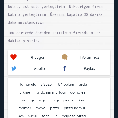
bölüp, üst üste yerleştirin. Dikdörtgen fırın
kabına yerleştirin. Üzerini kapatıp 30 dakika
daha mayalandırın.
180 derecede önceden ısıtılmış fırında 30-35
dakika pişirin.
6
Beğen
1 Yorum Yaz
Tweetle
Paylaş
Hamurlular
5.Sezon
,
54.bölüm
,
arda
türkmen
,
arda'nın mutfağı
,
domates
,
hamur işi
,
kaşar
,
kaşar peyniri
,
kekik
,
mantar
,
maya
,
pizza
,
pizza hamuru
,
sos
,
sucuk
,
tarif
,
un
,
yelpaze pizza
,