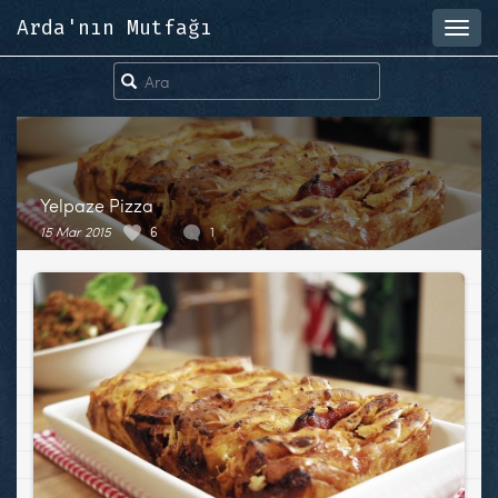
Arda'nın Mutfağı
Toggl
navig
Yelpaze Pizza
15 Mar 2015
6
1