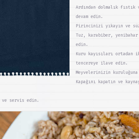
Ardından dolmalık fıstık 
devam edin.
Pirincinizi yıkayın ve sü
Tuz, karabiber, yenibahar
edin.
Kuru kayısıları ortadan i
tencereye ilave edin.
Meyvelerinizin kuruluğuna
Kapağını kapatın ve kayna
 ve servis edin.