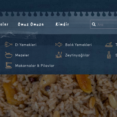
olar
Omuz Omuza
Kimdir
Et Yemekleri
Balık Yemekleri
Mezeler
Zeytinyağlılar
Makarnalar & Pilavlar