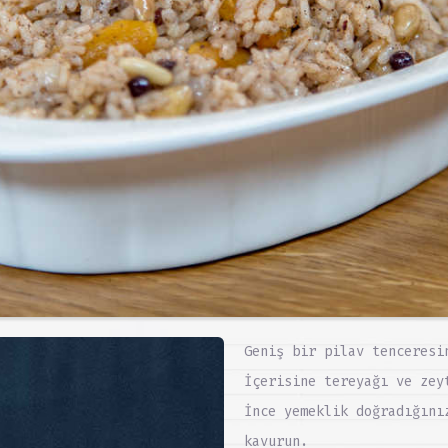
Geniş bir pilav tenceresi
İçerisine tereyağı ve zey
İnce yemeklik doğradığını
kavurun.