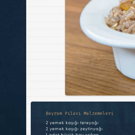
Bayram Pilavı Malzemeleri
2 yemek kaşığı tereyağı
2 yemek kaşığı zeytinyağı
1 adet büyük boy soğan