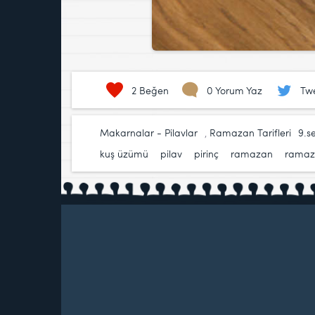
2
Beğen
0 Yorum Yaz
Twe
Makarnalar - Pilavlar
,
Ramazan Tarifleri
9.s
kuş üzümü
,
pilav
,
pirinç
,
ramazan
,
ramaza