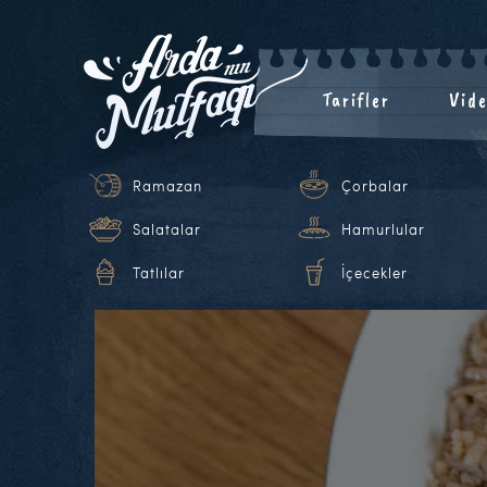
Tarifler
Vide
Ramazan
Çorbalar
Salatalar
Hamurlular
Tatlılar
İçecekler