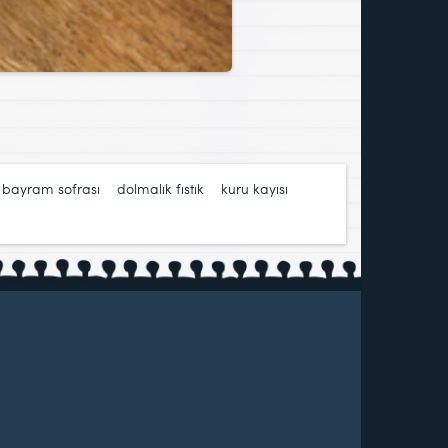
,
bayram sofrası
,
dolmalık fıstık
,
kuru kayısı
,