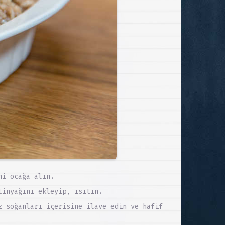
ni ocağa alın.
tinyağını ekleyip, ısıtın.
z soğanları içerisine ilave edin ve hafif