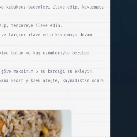
ve kabuksuz bademleri ilave edip, kavurmaya
züp, tencereye ilave edin.
 ve tarçını ilave edip kavurmaya devam
kiye bölün ve kuş üzümleriyle beraber
 göre maksimum 5 su bardağı su ekleyin.
yana kadar yüksek ateşte, kaynadıktan sonra