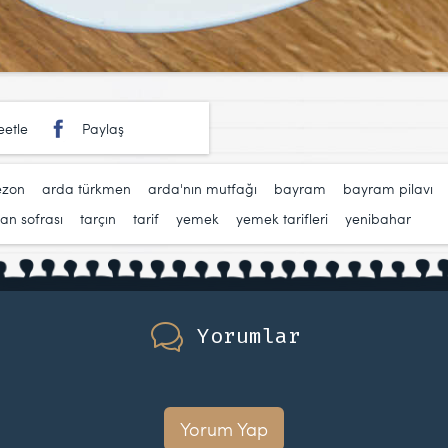
etle
Paylaş
ezon
,
arda türkmen
,
arda'nın mutfağı
,
bayram
,
bayram pilavı
n sofrası
,
tarçın
,
tarif
,
yemek
,
yemek tarifleri
,
yenibahar
Yorumlar
Yorum Yap