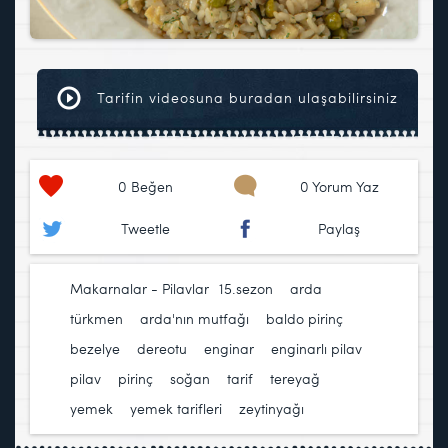
Tarifin videosuna buradan ulaşabilirsiniz
0
Beğen
0 Yorum Yaz
Tweetle
Paylaş
Makarnalar - Pilavlar
15.sezon
,
arda
türkmen
,
arda'nın mutfağı
,
baldo pirinç
,
bezelye
,
dereotu
,
enginar
,
enginarlı pilav
,
pilav
,
pirinç
,
soğan
,
tarif
,
tereyağ
,
yemek
,
yemek tarifleri
,
zeytinyağı