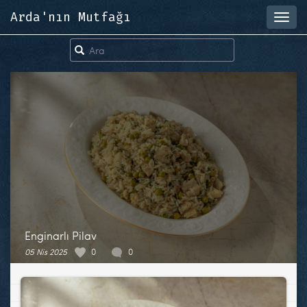
Arda'nın Mutfağı
Toggl
navig
Enginarlı Pilav
05 Nis 2025
0
0