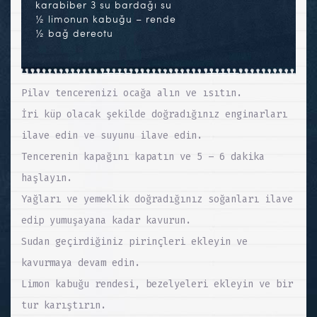
karabiber 3 su bardağı su
½ limonun kabuğu – rende
½ bağ dereotu
Pilav tencerenizi ocağa alın ve ısıtın.
İri küp olacak şekilde doğradığınız enginarları
ilave edin ve suyunu ilave edin.
Tencerenin kapağını kapatın ve 5 – 6 dakika
haşlayın.
Yağları ve yemeklik doğradığınız soğanları ilave
edip yumuşayana kadar kavurun.
Sudan geçirdiğiniz pirinçleri ekleyin ve
kavurmaya devam edin.
Limon kabuğu rendesi, bezelyeleri ekleyin ve bir
tur karıştırın.