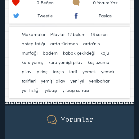
0
Beğen
0 Yorum Yaz
Tweetle
Paylaş
Makarnalar - Pilavlar
12.bölüm
,
16.sezon
,
antep fıstığı
,
arda türkmen
,
arda'nın
mutfağı
,
badem
,
kabak çekirdeği
,
kaju
,
kuru yemiş
,
kuru yemişli pilav
,
kuş üzümü
,
pilav
,
pirinç
,
tarçın
,
tarif
,
yemek
,
yemek
tarifleri
,
yemişli pilav
,
yeni yıl
,
yenibahar
,
yer fıstığı
,
yılbaşı
,
yılbaşı sofrası
Yorumlar