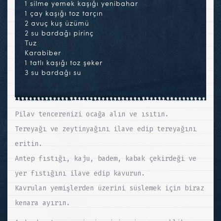
1 silme yemek kaşığı yenibahar
1 çay kaşığı toz tarçın
2 avuç kuş üzümü
2 su bardağı pirinç
Tuz
Karabiber
1 tatlı kaşığı toz şeker
3 su bardağı su
Pilav tencerenizi ocağa alın ve ısıtın.
Tereyağı ve zeytinyağını ilave edip tereyağını
eritin.
Antep fıstığı, kaju, badem, kabak çekirdeği ve
yer fıstığını ilave edip kavurun.
Kavrulan yemişlerden üzerini süslemek için biraz
kenara ayırın.