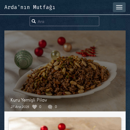
Arda'nın Mutfağı
Toggl
navig
Kuru Yemişli Pilav
27 Ara 2025
0
0