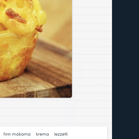
,
fırın makarna
,
krema
,
lezzetli
,