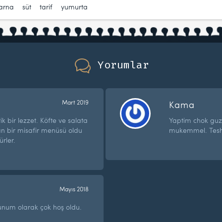
karna
,
süt
,
tarif
,
yumurta
Yorumlar
Mart 2019
Kama
 bir lezzet. Köfte ve salata
Yaptim chok guz
n bir misafir menüsü oldu
mukemmel. Teshek
rler.
Mayıs 2018
unum olarak çok hoş oldu.