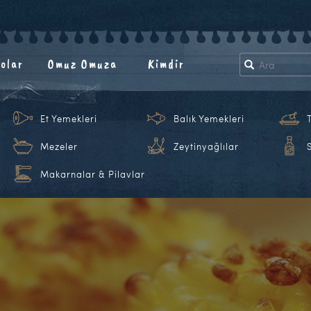
olar
Omuz Omuza
Kimdir
Et Yemekleri
Balık Yemekleri
Mezeler
Zeytinyağlılar
Makarnalar & Pilavlar