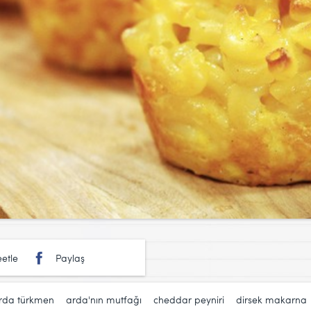
etle
Paylaş
rda türkmen
,
arda'nın mutfağı
,
cheddar peyniri
,
dirsek makarna