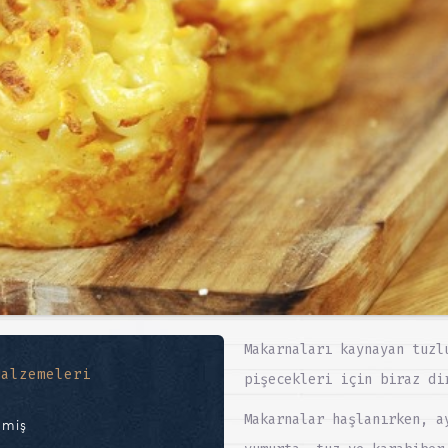
Makarnaları kaynayan tuzl
Malzemeleri
pişecekleri için biraz di
Makarnalar haşlanırken, a
nmiş