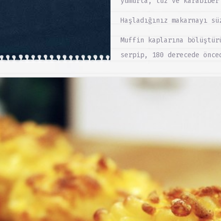
yumurta, tuz ve karabiber
Haşladığınız makarnayı sü
Muffin kaplarına bölüştür
serpip, 180 derecede önce