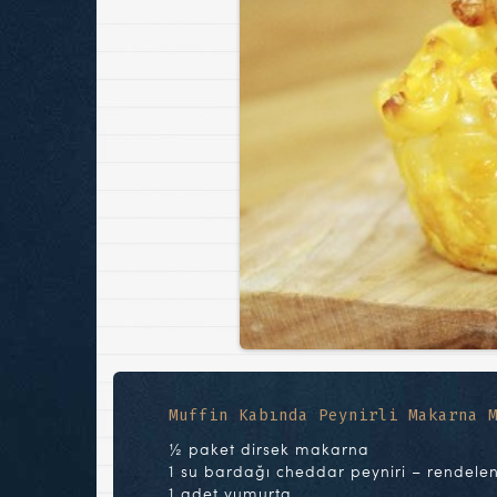
Muffin Kabında Peynirli Makarna 
½ paket dirsek makarna
1 su bardağı cheddar peyniri – rendele
1 adet yumurta