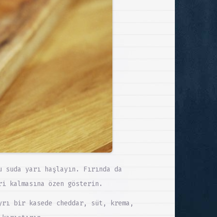
u suda yarı haşlayın. Fırında da
ri kalmasına özen gösterin.
yrı bir kasede cheddar, süt, krema,