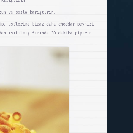
 karıştırın.
zün ve sosla karıştırın.
üp, üstlerine biraz daha cheddar peyniri
den ısıtılmış fırında 30 dakika pişirin.