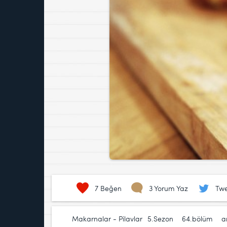
7
Beğen
3 Yorum Yaz
Twe
Makarnalar - Pilavlar
5.Sezon
,
64.bölüm
,
a