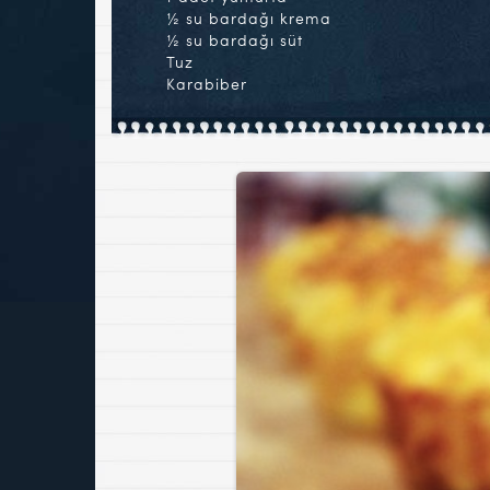
½ su bardağı krema
½ su bardağı süt
Tuz
Karabiber