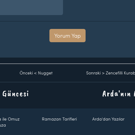
Yorum Yap
Önceki
<
Nugget
Sonraki
>
Zencefilli Kura
 Güncesi
Arda'nın
a ile Omuz
Ramazan Tarifleri
Arda'dan Yazılar
uza