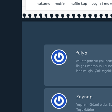
makarna
,
muffin
,
muffin kap
,
peynirli ma
fulya
Muhteşem ve çok pratik
ile çok memnun kalına
benim için. Çok teşekkü
Zeynep
Yaptım. Güzel oldu. S
Teşekkürler