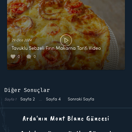
29 Oca 2024
Tavuklu Sebzeli Fırın Makarna Tarifi Video
0
0
Diğer Sonuçlar
Sayfa
2
…
Sayfa
4
Sonraki Sayfa
Sayfa
1
Arda'nın Mont Blanc Güncesi