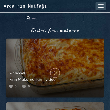
Arda'nın Mutfağı
Toggl
navig
Etiket: fırın makarna
21 Mar 2026
Fırın Makarna Tarifi Video
0
0