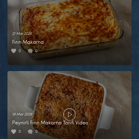
21 Mar 2026
Fırın Makarna
0
0
18 Mar 2026
Peynirli Fırın Makarna Tarifi Video
0
0