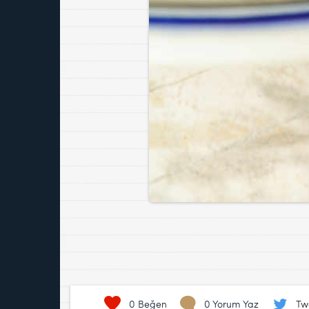
0
Beğen
0 Yorum Yaz
Tw