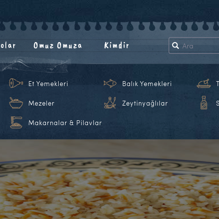
olar
Omuz Omuza
Kimdir
Et Yemekleri
Balık Yemekleri
Mezeler
Zeytinyağlılar
Makarnalar & Pilavlar