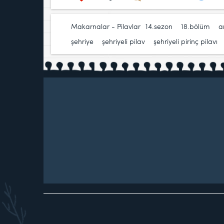
Makarnalar - Pilavlar
14.sezon
,
18.bölüm
,
a
şehriye
,
şehriyeli pilav
,
şehriyeli pirinç pilavı