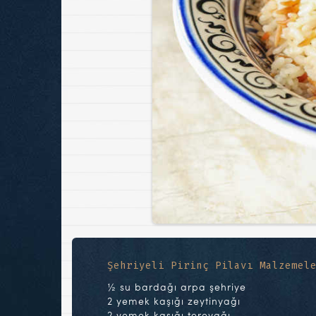
Şehriyeli Pirinç Pilavı Malzemel
½ su bardağı arpa şehriye
2 yemek kaşığı zeytinyağı
2 yemek kaşığı tereyağı