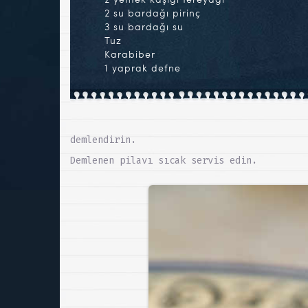
2 su bardağı pirinç
3 su bardağı su
Tuz
Karabiber
1 yaprak defne
demlendirin.
Demlenen pilavı sıcak servis edin.