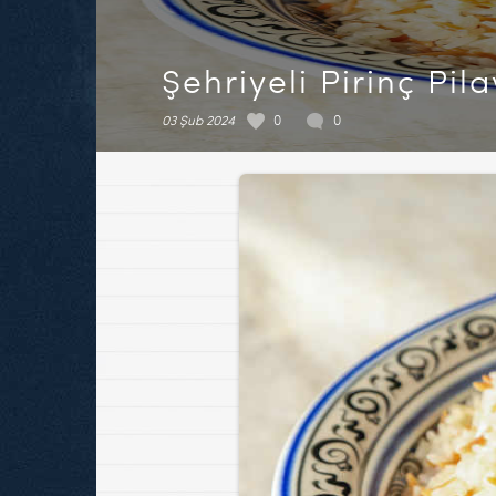
Şehriyeli Pirinç Pila
03 Şub 2024
0
0