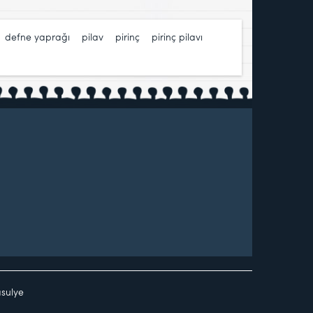
,
defne yaprağı
,
pilav
,
pirinç
,
pirinç pilavı
,
asulye