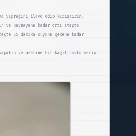
.
ne yaprağını ilave edip karıştırın.
ın ve kaynayana kadar orta ateşte
teşte 15 dakika suyunu çekene kadar
kapatın ve üzerine bir kağıt havlu serip