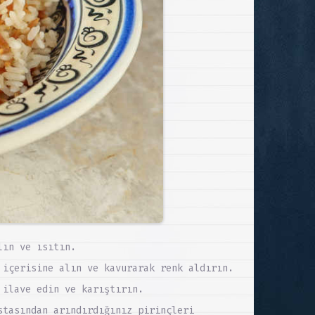
lın ve ısıtın.
 içerisine alın ve kavurarak renk aldırın.
 ilave edin ve karıştırın.
stasından arındırdığınız pirinçleri