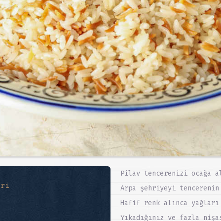
Pilav tencerenizi ocağa a
eri
Arpa şehriyeyi tencerenin
Hafif renk alınca yağları
Yıkadığınız ve fazla nişa