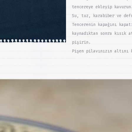
tencereye ekleyip kavurun
Su, tuz, karabiber ve def
Tencerenin kapağını kapat
kaynadıktan sonra kısık a
pişirin.
Pişen pilavınızın altını 