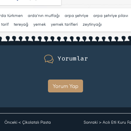
rda türkmen
,
arda'nın mutfağı
,
arpa şehriye
,
arpa şehriye pilavı
,
tarif
,
tereyağ
,
yemek
,
yemek tarifleri
,
zeytinyağı
Yorumlar
Yorum Yap
Önceki
<
Çikolatalı Pasta
Sonraki
>
Acılı Etli Kuru F