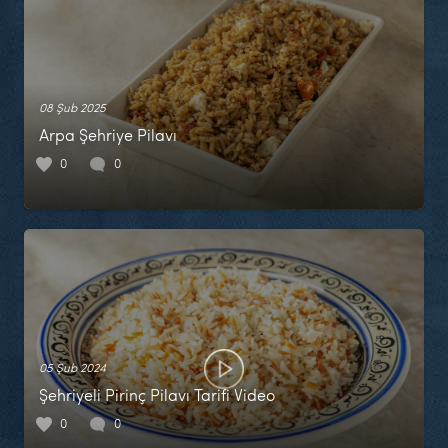
08 Şub 2025
Arpa Şehriye Pilavı
0
0
05 Şub 2024
Şehriyeli Pirinç Pilavı Tarifi Video
0
0