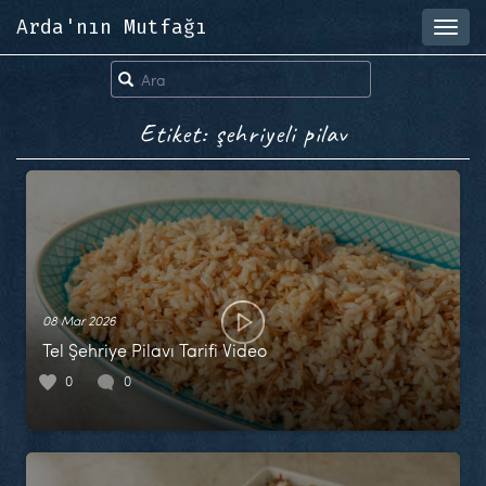
Arda'nın Mutfağı
Toggl
navig
Etiket: şehriyeli pilav
08 Mar 2026
Tel Şehriye Pilavı Tarifi Video
0
0